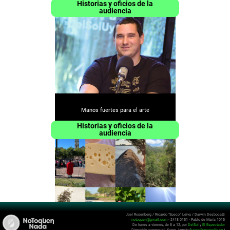
Historias y oficios de la
audiencia
Manos fuertes para el arte
Historias y oficios de la
audiencia
Joel Rosenberg / Ricardo “Sueco” Leiva / Darwin Desbocatti
notoquen@gmail.com
- 2418 0151 - Pablo de María 1015
De lunes a viernes, de 8 a 12, por
DelSol
y
El Espectador
Oyentes del interior nos hicieron el
Dirección comercial: Karen Jawetz (
karen@magnolio.uy
)