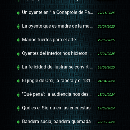
Un oyente en “la Conaprole de Países Bajos”
19/11/2025
La oyente que es madre de la maratonista nos contó la historia de la medalla
26/09/2025
Manos fuertes para el arte
22/09/2025
Oyentes del interior nos hicieron el programa
17/04/2025
La felicidad de ilustrar se convirtió en oficio y llega a una feria internacional
14/04/2025
El jingle de Orsi, la rapera y el 1312 anti policía
24/04/2024
"Qué pena": la audiencia nos desasnó sobre esta expresión colombiana
15/04/2024
Qué es el Sigma en las encuestas
19/03/2024
Bandera sucia, bandera quemada
13/02/2024